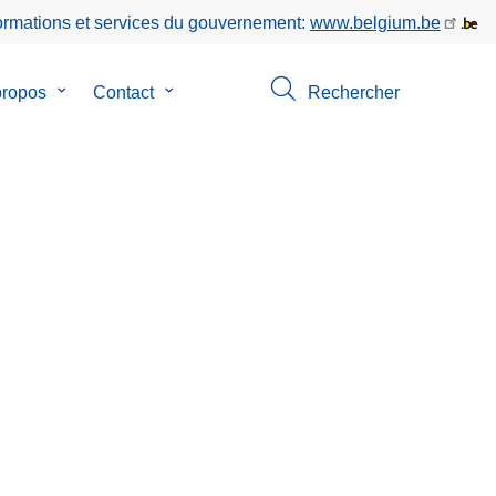
formations et services du gouvernement:
www.belgium.be
propos
le
Contact
le
Rechercher
sous-
sous-
menu
menu
de
de
ion
A
Contact
propos