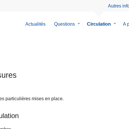
Autres in
Actualités
Questions
le
Circulation
le
A 
sous-
sous-
menu
menu
de
de
Questions
Circulat
ures
s particulières mises en place.
ulation