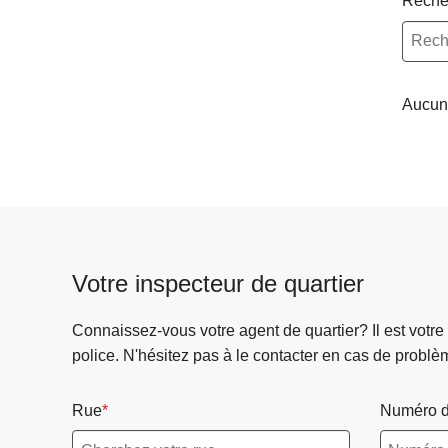
Reche
c
i
p
a
Aucun 
l
Votre inspecteur de quartier
Connaissez-vous votre agent de quartier? Il est votre
police. N'hésitez pas à le contacter en cas de problè
Rue
Numéro d