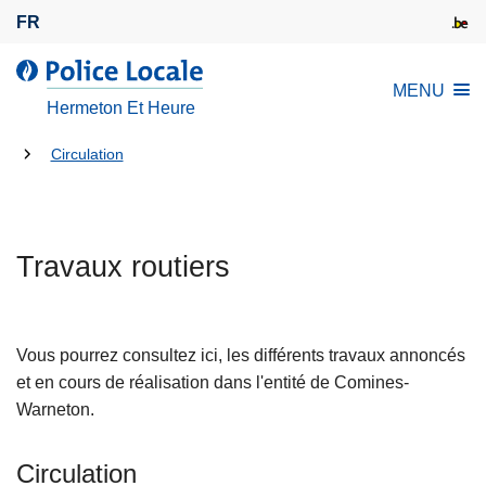
A
FR
l
l
l
MENU
e
a
Hermeton Et Heure
r
P
a
Tu
o
Circulation
u
l
es
c
i
là:
o
c
n
Travaux routiers
e
t
L
e
o
n
c
Vous pourrez consultez ici, les différents travaux annoncés
u
a
et en cours de réalisation dans l'entité de Comines-
p
l
Warneton.
r
e
i
Circulation
n