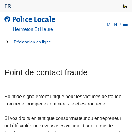
A
FR
l
l
l
MENU
e
a
Hermeton Et Heure
r
P
a
Tu
o
Déclaration en ligne
u
l
es
c
i
là:
o
c
n
Point de contact fraude
e
t
L
e
o
n
c
Point de signalement unique pour les victimes de fraude,
u
a
tromperie, tromperie commerciale et escroquerie.
p
l
r
e
Si vos droits en tant que consommateur ou entrepreneur
i
ont été violés ou si vous êtes victime d’une forme de
n