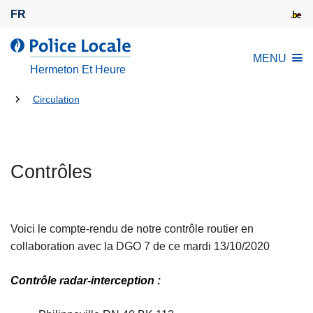
A
FR
l
l
l
MENU
e
a
Hermeton Et Heure
r
P
a
Tu
o
Circulation
u
l
es
c
i
là:
o
c
n
Contrôles
e
t
L
e
o
n
c
Voici le compte-rendu de notre contrôle routier en
u
a
collaboration avec la DGO 7 de ce mardi 13/10/2020
p
l
r
e
Contrôle radar-interception :
i
n