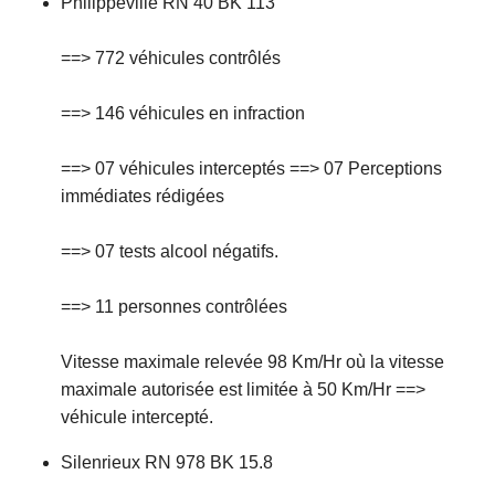
Philippeville RN 40 BK 113
c
i
==> 772 véhicules contrôlés
p
a
==> 146 véhicules en infraction
l
==> 07 véhicules interceptés ==> 07 Perceptions
immédiates rédigées
==> 07 tests alcool négatifs.
==> 11 personnes contrôlées
Vitesse maximale relevée 98 Km/Hr où la vitesse
maximale autorisée est limitée à 50 Km/Hr ==>
véhicule intercepté.
Silenrieux RN 978 BK 15.8