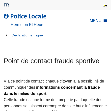
A
FR
l
l
l
MENU
e
a
Hermeton Et Heure
r
P
a
Tu
o
Déclaration en ligne
u
l
es
c
i
là:
o
c
n
Point de contact fraude sportive
e
t
L
e
o
n
c
Via ce point de contact, chaque citoyen a la possibilité de
u
a
communiquer des
informations concernant la fraude
p
l
dans le milieu du sport
.
r
e
Cette fraude est une forme de tromperie par laquelle des
i
personnes se laissent corrompre dans le but d'influencer le
n