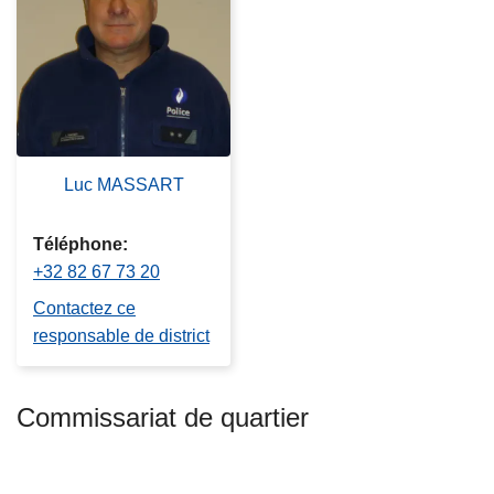
c
i
p
a
l
Luc MASSART
Téléphone
+32 82 67 73 20
Contactez ce
responsable de district
Commissariat de quartier