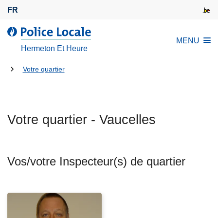
A
FR
l
l
l
MENU
e
a
Hermeton Et Heure
r
P
a
Tu
o
Votre quartier
u
l
es
c
i
là:
o
c
n
Votre quartier - Vaucelles
e
t
L
e
o
n
c
Vos/votre Inspecteur(s) de quartier
u
a
p
l
r
e
i
n