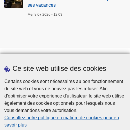
ses vacances
a
n
Mer 8.07.2026 - 12:03
t
s
e
s
v
a
c
Ce site web utilise des cookies
Téléchargements
a
Presse
n
Certains cookies sont nécessaires au bon fonctionnement
c
du site web et vous ne pouvez pas les refuser. Afin
e
d'optimiser votre expérience d'utilisateur, le site web utilise
s
également des cookies optionnels pour lesquels nous
vous demandons votre autorisation.
Consultez notre politique en matière de cookies pour en
savoir plus
Disclaimer