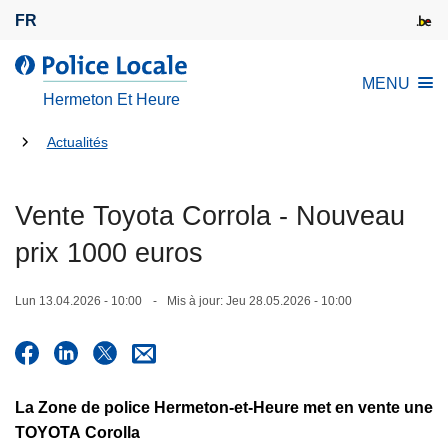
A
FR
l
l
l
MENU
e
a
Hermeton Et Heure
r
P
a
Tu
o
Actualités
u
l
es
c
i
là:
Vente Toyota Corrola - Nouveau
o
c
n
e
prix 1000 euros
t
L
e
o
Lun 13.04.2026 - 10:00
Mis à jour:
Jeu 28.05.2026 - 10:00
n
c
u
a
p
l
r
e
La Zone de police Hermeton-et-Heure met en vente une
i
TOYOTA Corolla
n