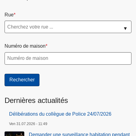
a
0
n
2
Rue
c
6
▼
e
h
a
Numéro de maison
b
i
t
a
t
i
o
Dernières actualités
n
p
Délibérations du collègue de Police 24/07/2026
e
Ven 31.07.2026 - 11:49
n
Demander une surveillance habitation pendant
d