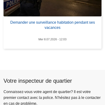
e
g
m
u
a
e
n
Demander une surveillance habitation pendant ses
d
vacances
d
e
e
P
r
Mer 8.07.2026 - 12:03
o
u
l
n
i
e
c
s
e
u
2
r
4
Votre inspecteur de quartier
v
/
e
0
Connaissez-vous votre agent de quartier? Il est votre
i
7
premier contact avec la police. N'hésitez pas à le contacter
l
/
en cas de problème.
l
2