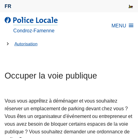
A
FR
l
l
l
MENU
e
a
Condroz-Famenne
r
P
a
Tu
o
Autorisation
u
l
es
c
i
là:
o
c
n
Occuper la voie publique
e
t
L
e
o
n
c
Vous vous apprêtez à déménager et vous souhaitez
u
a
réserver un emplacement de parking devant chez vous ?
p
l
Vous êtes un organisateur d'événement ou entrepreneur et
r
e
vous avez besoin de bloquer certains espaces de la voie
i
publique ? Vous souhaitez demander une ordonnance de
n