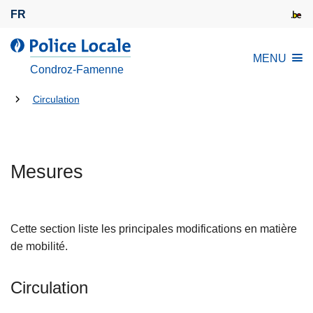
A
FR
l
l
l
MENU
e
a
Condroz-Famenne
r
P
a
Tu
o
Circulation
u
l
es
c
i
là:
o
c
n
Mesures
e
t
L
e
o
n
c
Cette section liste les principales modifications en matière
u
a
de mobilité.
p
l
r
e
Circulation
i
n
L