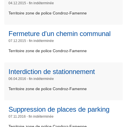
p
ir
04.12.2015 - fin indéterminée
c
it
o
e
u
e
Territoire zone de police Condroz-Famenne
s
l
l
à
S
a
a
p
e
s
L
Fermeture d'un chemin communal
t
r
n
u
ir
i
o
07.12.2015 - fin indéterminée
s
it
e
o
p
u
e
Territoire zone de police Condroz-Famenne
l
n
o
n
à
a
à
s
i
p
s
d
M
L
Interdiction de stationnement
q
r
u
o
i
ir
u
o
06.04.2016 - fin indéterminée
it
u
s
e
e
p
e
Territoire zone de police Condroz-Famenne
b
e
l
o
à
l
e
a
s
p
e
n
s
F
Suppression de places de parking
r
s
s
u
e
o
07.11.2016 - fin indéterminée
e
e
it
r
p
n
r
e
Territoire zone de police Condroz-Famenne