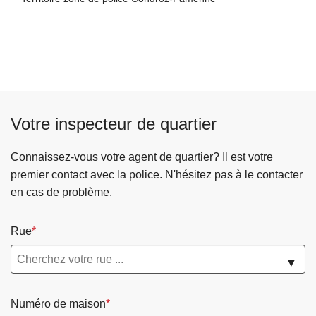
m
o
s
v
à
e
s
i
p
t
I
c
r
u
n
e
o
r
t
d
p
e
e
u
o
d
r
Votre inspecteur de quartier
p
s
'
d
o
S
u
i
n
u
Connaissez-vous votre agent de quartier? Il est votre
n
c
t
p
premier contact avec la police. N'hésitez pas à le contacter
c
t
S
p
en cas de problème.
h
i
N
r
e
o
C
e
Rue
m
n
B
s
i
d
à
s
▼
n
e
C
i
c
s
i
o
o
Numéro de maison
t
n
n