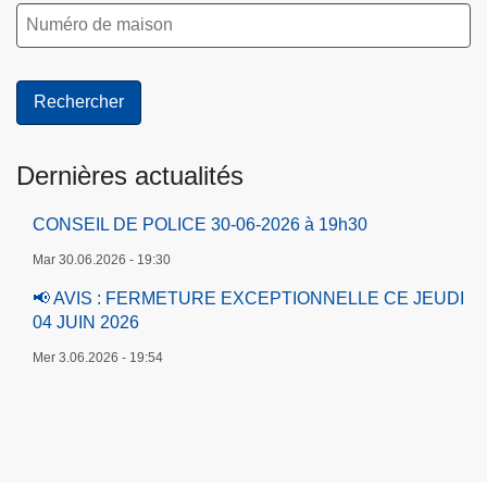
m
a
e
d
m
t
y
e
u
i
p
n
o
l
a
n
a
l
n
c
Dernières actualités
e
e
m
s
CONSEIL DE POLICE 30-06-2026 à 19h30
e
d
Mar 30.06.2026 - 19:30
n
e
t
p
📢 AVIS : FERMETURE EXCEPTIONNELLE CE JEUDI
04 JUIN 2026
a
r
Mer 3.06.2026 - 19:54
k
i
n
g