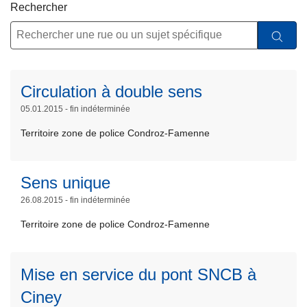
Rechercher
c
ir
i
e
p
l
a
a
l
s
L
Circulation à double sens
u
ir
05.01.2015 - fin indéterminée
it
e
e
Territoire zone de police Condroz-Famenne
l
à
a
p
s
Sens unique
r
u
o
26.08.2015 - fin indéterminée
L
it
p
ir
e
Territoire zone de police Condroz-Famenne
o
e
à
s
l
p
C
a
Mise en service du pont SNCB à
r
i
s
o
L
Ciney
r
u