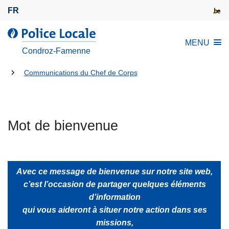
A
FR
l
l
l
MENU
e
a
Condroz-Famenne
r
P
a
Tu
o
Communications du Chef de Corps
u
l
es
c
i
là:
o
c
n
Mot de bienvenue
e
t
L
e
o
n
c
Avec ce message de bienvenue sur notre site web,
u
a
c’est l’occasion de partager quelques éléments
p
l
d’information
r
e
qui vous aideront à situer notre action dans ses
i
missions,
n