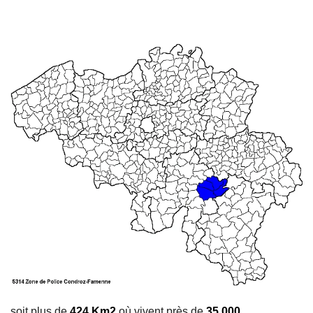
soit plus de
424 Km2
où vivent près de
35 000