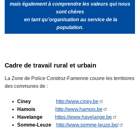
mais également à comprendre les valeurs qui nous
c
sont chères
i
en tant qu’organisation au service de la
p
population.
a
l
Cadre de travail rural et urbain
La Zone de Police Condroz-Famenne couvre les territoires
des communes de :
Ciney
http://www.ciney.be
Hamois
http://www.hamois.be
Havelange
https://www.havelange.be
Somme-Leuze
http://www.somme-leuze.be/