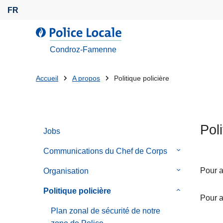
A
FR
l
l
l
e
a
Condroz-Famenne
r
P
a
o
Tu
Accueil
A propos
Politique policière
u
l
es
c
i
o
c
là:
n
e
Poli
t
Jobs
L
e
o
Communications du Chef de Corps
le
n
c
sous-
u
a
Pour a
Organisation
le
menu
p
l
sous-
de
Politique policière
le
r
e
menu
Pour a
Communicati
sous-
i
de
Plan zonal de sécurité de notre
du
menu
n
Organisation