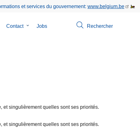
formations et services du gouvernement:
www.belgium.be
Contact
le
Jobs
Rechercher
us-
sous-
enu
menu
e
de
Contact
opos
 et singulièrement quelles sont ses priorités.
L
ir
 et singulièrement quelles sont ses priorités.
e
l