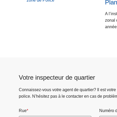
zone de Police
Plan
Chef
de
c
de
Politique
i
A l’in
Corps
policière
p
zonal 
a
années
l
Votre inspecteur de quartier
Connaissez-vous votre agent de quartier? Il est votre
police. N'hésitez pas à le contacter en cas de problè
Rue
Numéro d