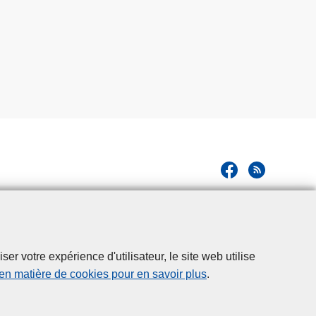
n
a
l
d
e
s
é
c
u
r
i
t
é
d
r votre expérience d'utilisateur, le site web utilise
e
 en matière de cookies pour en savoir plus
.
n
o
t