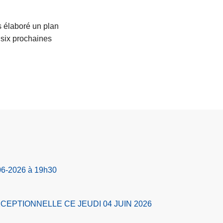
a
s
s élaboré un plan
u
s six prochaines
it
e
à
p
r
o
p
o
s
P
6-2026 à 19h30
l
a
n
XCEPTIONNELLE CE JEUDI 04 JUIN 2026
z
o