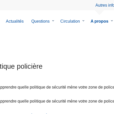
Autres in
Actualités
Questions
le
Circulation
le
A propos
le
sous-
sous-
so
menu
menu
m
de
de
d
Questions
Circulation
A
pr
tique policière
pprendre quelle politique de sécurité mène votre zone de police,
pprendre quelle politique de sécurité mène votre zone de police,
ons