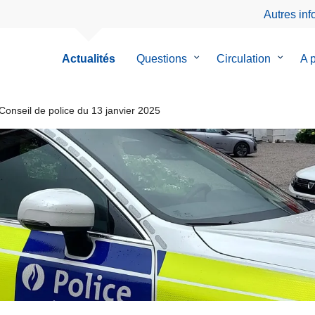
Autres in
Actualités
Questions
le
Circulation
le
A 
sous-
sous-
menu
menu
de
de
Conseil de police du 13 janvier 2025
Questions
Circulat