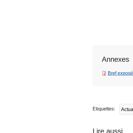
Annexes
Bref exposé
L
ir
e
l
Etiquettes
Actua
a
s
u
Lire aussi