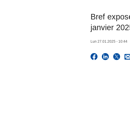
c
i
Bref exposé
p
janvier 202
a
l
Lun 27.01.2025 - 10:44