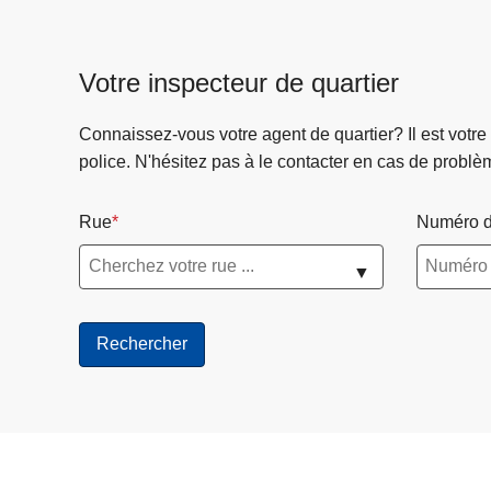
i
o
n
Votre inspecteur de quartier
s
d
Connaissez-vous votre agent de quartier? Il est votre
u
police. N'hésitez pas à le contacter en cas de problè
c
o
Rue
Numéro d
l
l
▼
è
g
e
d
e
p
o
l