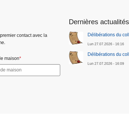
i
o
n
Dernières actualités
s
d
Délibérations du co
 premier contact avec la
u
me.
Lun 27.07.2026 - 16:16
c
o
Délibérations du co
e maison
l
Lun 27.07.2026 - 16:09
l
è
g
e
d
e
p
o
l