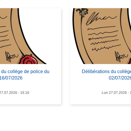
it
e
à
p
r
o
p
o
s
D
 du collège de police du
Délibérations du collèg
é
16/07/2026
02/07/202
l
i
27.07.2026 - 16:16
Lun 27.07.2026 - 
b
é
r
a
t