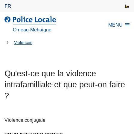
A
FR
l
l
l
MENU
e
a
Orneau-Mehaigne
r
P
a
Tu
o
Violences
u
l
es
c
i
là:
o
c
n
Qu'est-ce que la violence
e
t
L
intrafamilliale et que peut-on faire
e
o
n
?
c
u
a
p
l
r
e
Violence conjugale
i
n