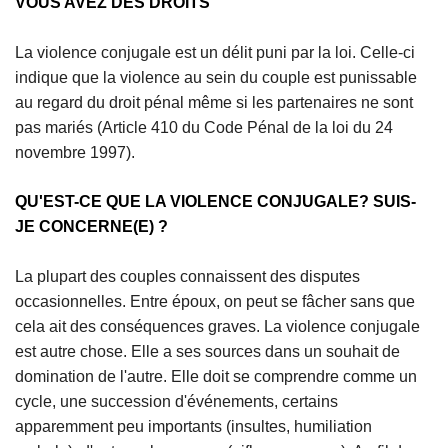
VOUS AVEZ DES DROITS
c
i
La violence conjugale est un délit puni par la loi. Celle-ci
p
indique que la violence au sein du couple est punissable
a
au regard du droit pénal même si les partenaires ne sont
l
pas mariés (Article 410 du Code Pénal de la loi du 24
novembre 1997).
QU'EST-CE QUE LA VIOLENCE CONJUGALE? SUIS-
JE CONCERNE(E) ?
La plupart des couples connaissent des disputes
occasionnelles. Entre époux, on peut se fâcher sans que
cela ait des conséquences graves. La violence conjugale
est autre chose. Elle a ses sources dans un souhait de
domination de l'autre. Elle doit se comprendre comme un
cycle, une succession d'événements, certains
apparemment peu importants (insultes, humiliation