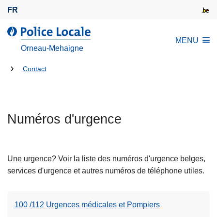
A
FR
l
l
l
MENU
e
a
Orneau-Mehaigne
r
P
a
Tu
o
Contact
u
l
es
c
i
là:
o
c
n
Numéros d'urgence
e
t
L
e
o
n
c
Une urgence? Voir la liste des numéros d'urgence belges,
u
a
services d'urgence et autres numéros de téléphone utiles.
p
l
r
e
i
100 /112 Urgences médicales et Pompiers
n