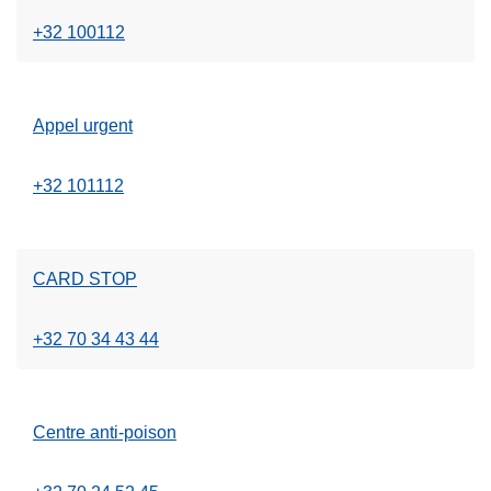
c
+32 100112
i
p
a
l
Appel urgent
+32 101112
CARD STOP
+32 70 34 43 44
Centre anti-poison