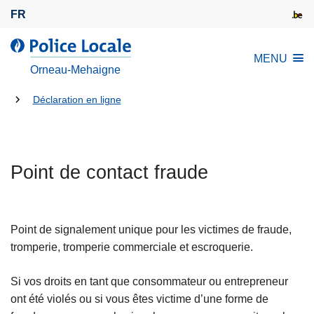
A
FR
l
l
l
MENU
e
a
Orneau-Mehaigne
r
P
a
Tu
o
Déclaration en ligne
u
l
es
c
i
là:
o
c
n
Point de contact fraude
e
t
L
e
o
n
c
Point de signalement unique pour les victimes de fraude,
u
a
tromperie, tromperie commerciale et escroquerie.
p
l
r
e
Si vos droits en tant que consommateur ou entrepreneur
i
ont été violés ou si vous êtes victime d’une forme de
n