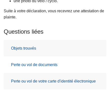
une photo du vélo / cyclo.
c
i
Suite à votre déclaration, vous recevrez une attestation de
p
plainte.
a
l
Questions liées
Objets trouvés
Perte ou vol de documents
Perte ou vol de votre carte d'identité électronique