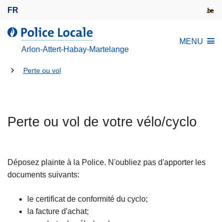
A
FR
l
l
l
MENU
e
a
Arlon-Attert-Habay-Martelange
r
P
a
Tu
o
Perte ou vol
u
l
es
c
i
là:
o
c
n
Perte ou vol de votre vélo/cyclo
e
t
L
e
o
n
c
Déposez plainte à la Police. N'oubliez pas d'apporter les
u
a
documents suivants:
p
l
r
e
le certificat de conformité du cyclo;
i
la facture d'achat;
n