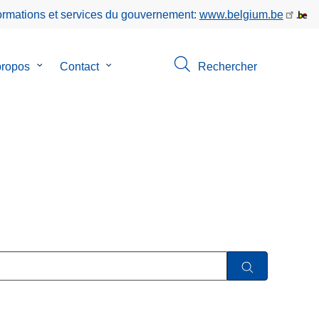
formations et services du gouvernement:
www.belgium.be
propos
le
Contact
le
Rechercher
sous-
sous-
menu
menu
de
de
ion
A
Contact
propos