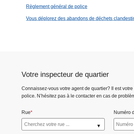
c
Règlement général de police
i
Vous déplorez des abandons de déchets clandesti
p
a
l
Votre inspecteur de quartier
Connaissez-vous votre agent de quartier? Il est votre
police. N'hésitez pas à le contacter en cas de problè
Rue
Numéro d
▼