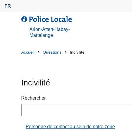
A
FR
l
l
l
e
a
Arlon-Attert-Habay-
r
P
Martelange
a
o
u
l
Tu
Accueil
Questions
Incivilité
c
i
es
o
c
n
là:
e
t
L
Incivilité
e
o
n
c
Rechercher
u
a
p
l
r
e
i
Personne de contact au sein de notre zone
n