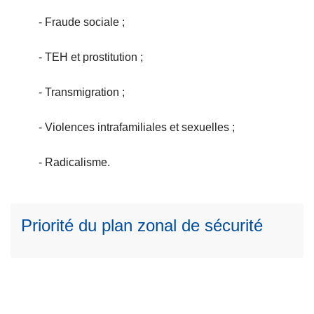
- Fraude sociale ;
- TEH et prostitution ;
- Transmigration ;
L
ir
- Violences intrafamiliales et sexuelles ;
e
l
- Radicalisme.
a
s
u
Priorité du plan zonal de sécurité
it
e
à
p
r
o