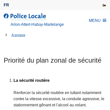
A
FR
l
l
l
MENU
e
a
Arlon-Attert-Habay-Martelange
r
P
a
Tu
o
A propos
u
l
es
c
i
là:
o
c
n
Priorité du plan zonal de sécurité
e
t
L
e
o
n
c
La sécurité routière
u
a
p
l
Renforcer la sécurité routière en luttant notamment
r
e
contre la vitesse excessive, la conduite agressive, le
i
stationnement gênant et l'alcool au volant.
n