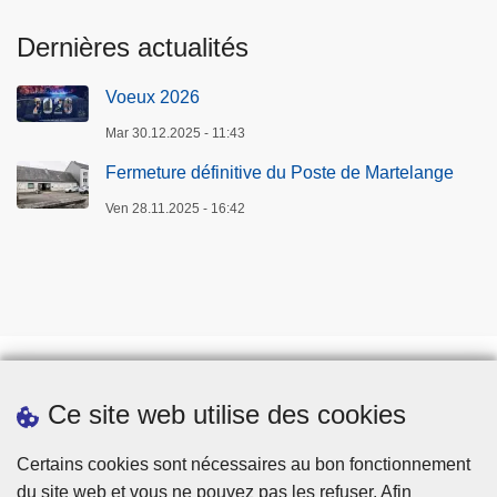
o
Dernières actualités
n
a
Voeux 2026
l
d
Mar 30.12.2025 - 11:43
e
Fermeture définitive du Poste de Martelange
s
Ven 28.11.2025 - 16:42
é
c
u
r
i
t
é
Ce site web utilise des cookies
Téléchargements
Presse
Certains cookies sont nécessaires au bon fonctionnement
du site web et vous ne pouvez pas les refuser. Afin