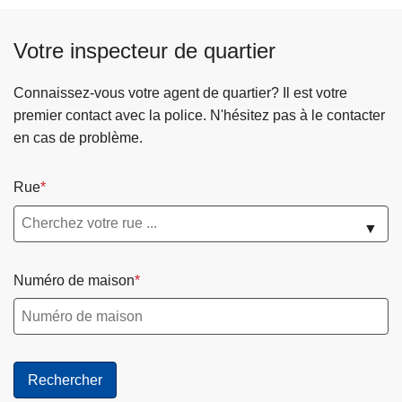
p
o
Votre inspecteur de quartier
s
P
Connaissez-vous votre agent de quartier? Il est votre
r
premier contact avec la police. N'hésitez pas à le contacter
i
en cas de problème.
o
r
Rue
i
t
▼
é
d
Numéro de maison
u
p
l
a
n
z