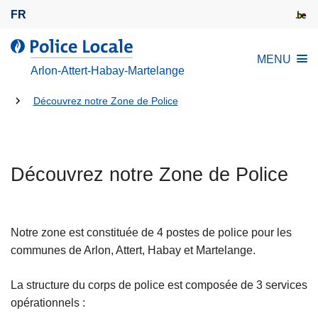
A
FR
l
l
l
MENU
e
a
Arlon-Attert-Habay-Martelange
r
P
a
Tu
o
Découvrez notre Zone de Police
u
l
es
c
i
là:
o
c
n
Découvrez notre Zone de Police
e
t
L
e
o
n
c
Notre zone est constituée de 4 postes de police pour les
u
a
communes de Arlon, Attert, Habay et Martelange.
p
l
r
e
La structure du corps de police est composée de 3 services
i
opérationnels :
n