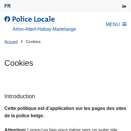
A
FR
l
l
l
MENU
e
a
Arlon-Attert-Habay-Martelange
r
P
a
Tu
o
Accueil
Cookies
u
l
es
c
i
là:
Cookies
o
c
n
e
t
L
e
o
n
c
Introduction
u
a
p
l
Cette politique est d’application sur les pages des sites
r
e
de la police belge.
i
n
Attention
! Lorsqu’un lien vous mène vers un autre site