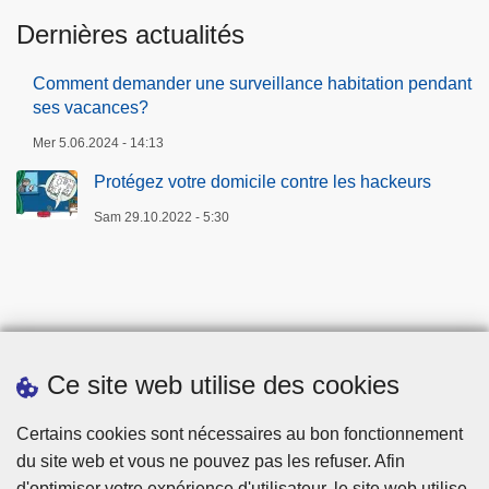
c
c
Dernières actualités
k
a
e
n
Comment demander une surveillance habitation pendant
u
c
ses vacances?
r
e
Mer 5.06.2024 - 14:13
s
s
Protégez votre domicile contre les hackeurs
?
Sam 29.10.2022 - 5:30
Ce site web utilise des cookies
Téléchargements
Certains cookies sont nécessaires au bon fonctionnement
du site web et vous ne pouvez pas les refuser. Afin
d'optimiser votre expérience d'utilisateur, le site web utilise