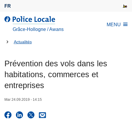
A
FR
l
l
l
MENU
e
a
Grâce-Hollogne / Awans
r
P
a
Tu
o
Actualités
u
l
es
c
i
là:
Prévention des vols dans les
o
c
n
e
habitations, commerces et
t
L
entreprises
e
o
n
c
u
Mar 24.09.2019 - 14:15
a
p
l
r
e
i
n