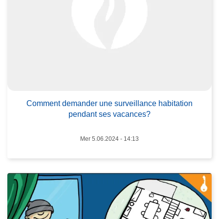
o
s
C
o
m
m
L
e
ir
n
e
t
Comment demander une surveillance habitation
l
pendant ses vacances?
d
a
e
s
Mer 5.06.2024 - 14:13
m
u
a
it
n
e
d
à
e
p
r
r
u