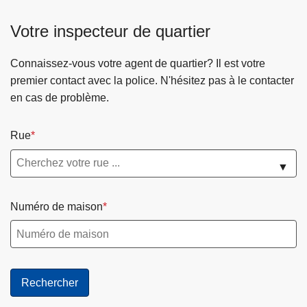
o
t
m
a
Votre inspecteur de quartier
i
t
c
i
Connaissez-vous votre agent de quartier? Il est votre
i
o
premier contact avec la police. N'hésitez pas à le contacter
l
n
en cas de problème.
e
p
c
e
Rue
o
n
n
d
▼
t
a
r
n
Numéro de maison
e
t
l
s
e
e
s
s
h
v
a
a