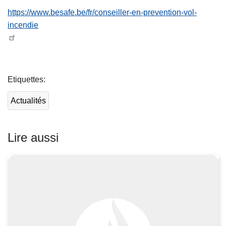
https://www.besafe.be/fr/conseiller-en-prevention-vol-
incendie
L
ir
Etiquettes
e
l
Actualités
a
s
u
Lire aussi
it
e
à
p
r
o
p