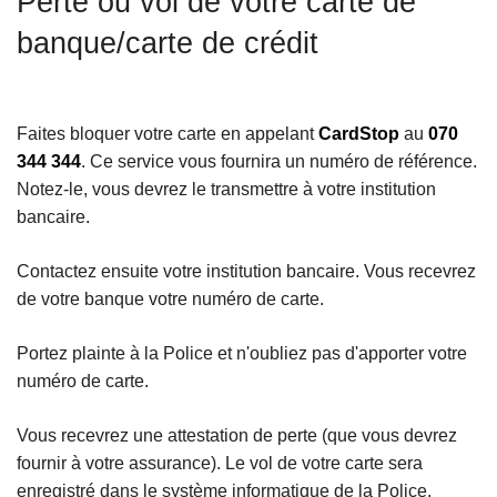
Perte ou vol de votre carte de
c
banque/carte de crédit
i
p
a
l
Faites bloquer votre carte en appelant
CardStop
au
070
344 344
. Ce service vous fournira un numéro de référence.
Notez-le, vous devrez le transmettre à votre institution
bancaire.
Contactez ensuite votre institution bancaire. Vous recevrez
de votre banque votre numéro de carte.
Portez plainte à la Police et n'oubliez pas d'apporter votre
numéro de carte.
Vous recevrez une attestation de perte (que vous devrez
fournir à votre assurance). Le vol de votre carte sera
enregistré dans le système informatique de la Police.