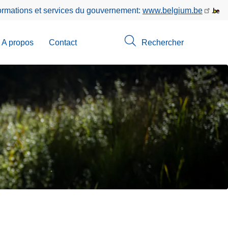
formations et services du gouvernement:
www.belgium.be
A propos
Contact
Rechercher
-
u
erche