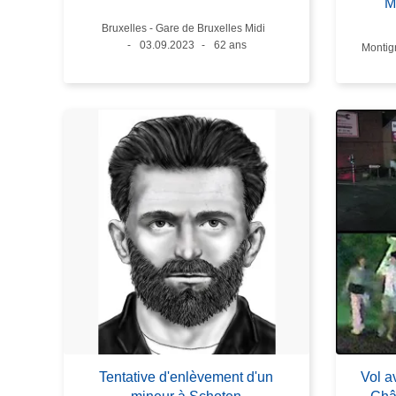
M
Lieux
Bruxelles - Gare de Bruxelles Midi
Date
03.09.2023
Âge
62 ans
Lieux
Montig
Tentative d'enlèvement d'un
Vol a