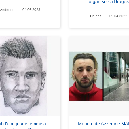
organisée à Bruges
Lieux
Andenne
Date
04.06.2023
Lieux
Bruges
Date
09.04.2022
ol d'une jeune femme à
Meurtre de Azzedine M