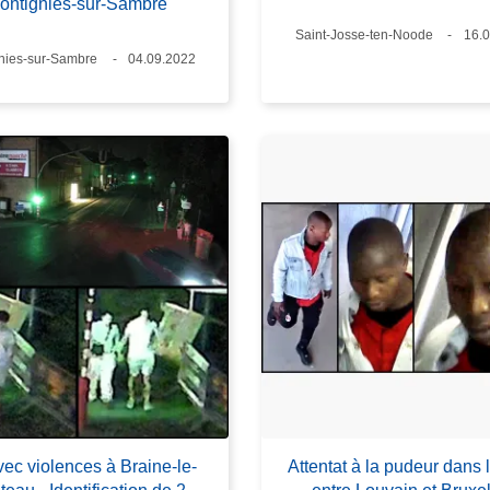
ontignies-sur-Sambre
Lieux
Saint-Josse-ten-Noode
Dat
16.
nies-sur-Sambre
Date
04.09.2022
vec violences à Braine-le-
Attentat à la pudeur dans l