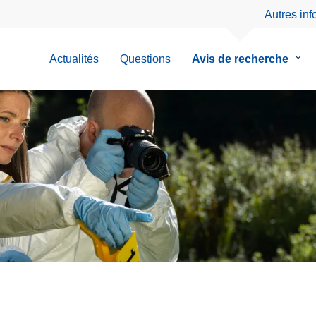
Autres in
Actualités
Questions
Avis de recherche
le
sous
men
de
Avis
de
rech