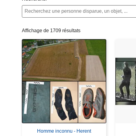
c
i
p
a
Affichage de 1709 résultats
l
Homme inconnu - Herent