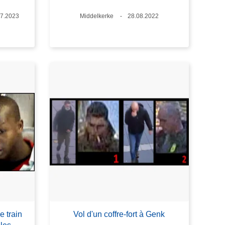
e
07.2023
Lieux
Middelkerke
Date
28.08.2022
e train
Vol d'un coffre-fort à Genk