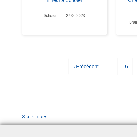
mineur à Schoten
Chât
Lieux
Schoten
Date
27.06.2023
Lieu
Brai
P
‹ Précédent
…
P
16
a
a
g
g
e
e
p
r
é
Statistiques
c
é
d