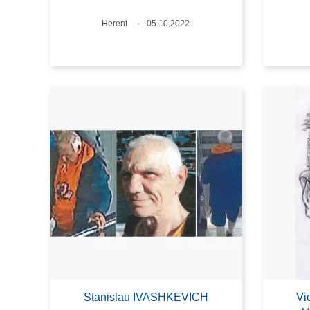
Lieux
Herent
Date
05.10.2022
Stanislau IVASHKEVICH
Vi