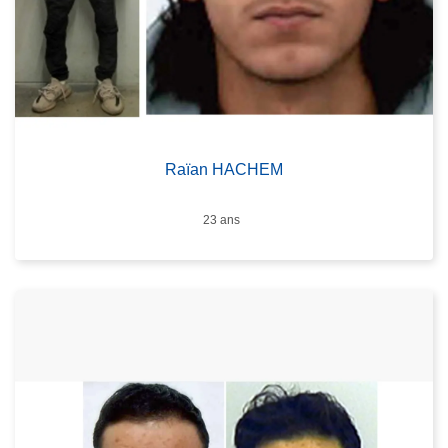
Raïan HACHEM
Âge
23 ans