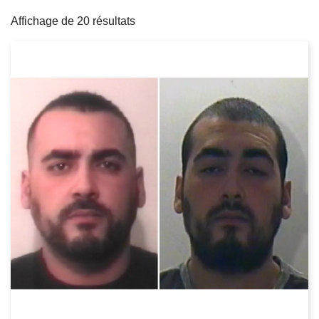
filters
c
Affichage de 20 résultats
i
p
a
l