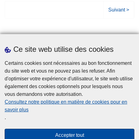
P
Suivant >
a
g
e
s
Ce site web utilise des cookies
u
i
Statistiques
Certains cookies sont nécessaires au bon fonctionnement
v
du site web et vous ne pouvez pas les refuser. Afin
a
d'optimiser votre expérience d'utilisateur, le site web utilise
n
également des cookies optionnels pour lesquels nous
t
vous demandons votre autorisation.
e
Consultez notre politique en matière de cookies pour en
savoir plus
Disclaimer
.
Privacy
Cookies
Accepter tout