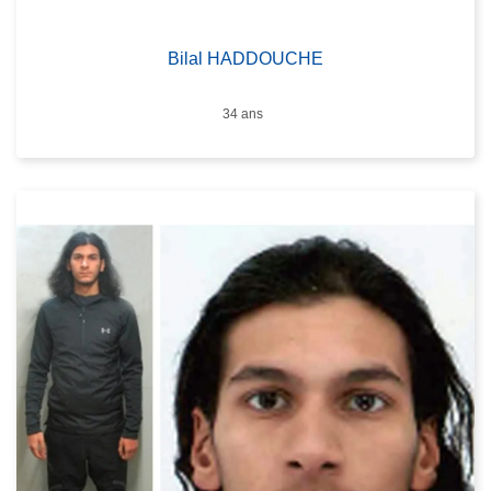
Bilal HADDOUCHE
Âge
34 ans