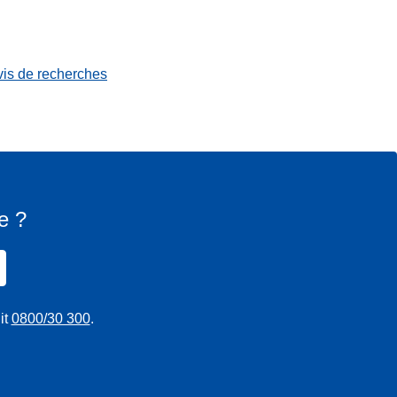
vis de recherches
e ?
it
0800/30 300
.