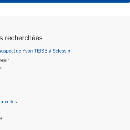
s recherchées
suspect de Yvon TEISE à Sclessin
clessin
26
Bruxelles
25