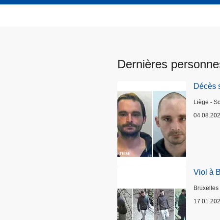
Dernières personne
Décès 
Lieux
Liège - S
04.08.20
Viol à 
Lieux
Bruxelles
17.01.20