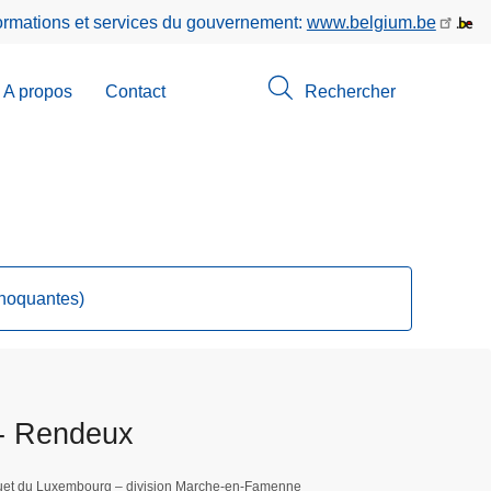
formations et services du gouvernement:
www.belgium.be
A propos
Contact
Rechercher
-
u
erche
choquantes)
- Rendeux
uet du Luxembourg – division Marche-en-Famenne