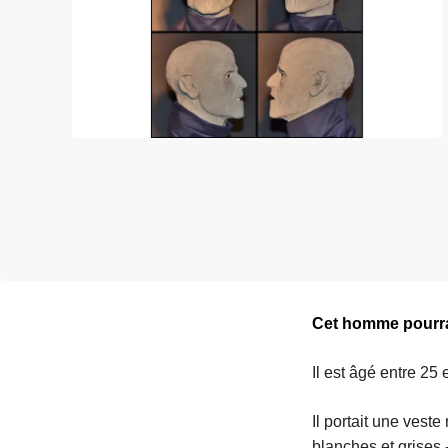
c
i
p
a
l
Cet homme pourrai
Il est âgé entre 25
Il portait une vest
blanches et grises 