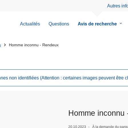
Autres in
Actualités
Questions
Avis de recherche
le
sous
men
de
s
Homme inconnu - Rendeux
Avis
de
rech
nes non identifiées (Attention : certaines images peuvent être 
Homme inconnu 
20.10.2023
À la demande du parq