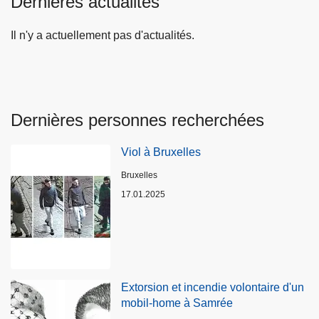
Dernières actualités
c
é
Il n'y a actuellement pas d'actualités.
d
e
n
t
e
Dernières personnes recherchées
Viol à Bruxelles
Lieux
Bruxelles
17.01.2025
Extorsion et incendie volontaire d'un
mobil-home à Samrée