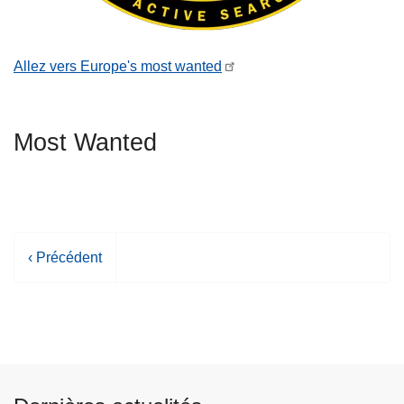
Allez vers Europe's most wanted
Most Wanted
P
‹ Précédent
a
g
e
p
r
é