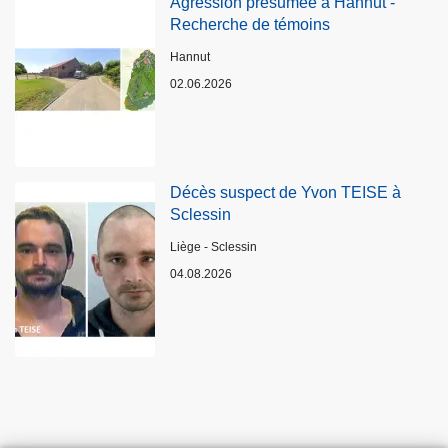
Agression présumée à Hannut -
Recherche de témoins
Lieux
Hannut
02.06.2026
Décès suspect de Yvon TEISE à
Sclessin
Lieux
Liège - Sclessin
04.08.2026