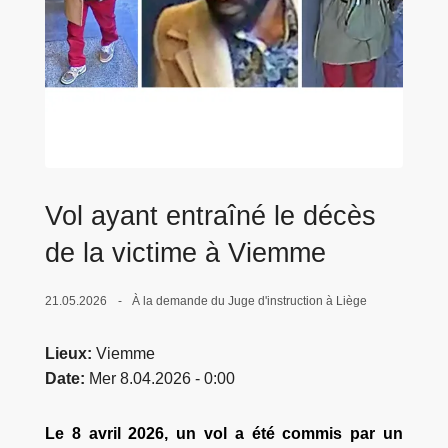
c
i
p
a
l
Vol ayant entraîné le décès
de la victime à Viemme
21.05.2026
À la demande du Juge d'instruction à Liège
Lieux
Viemme
Date
Mer 8.04.2026 - 0:00
Le 8 avril 2026, un vol a été commis par un