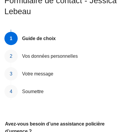
Formulaire de contact - Jessica
c
Lebeau
i
p
a
l
Guide de choix
Vos données personnelles
Votre message
Soumettre
Avez-vous besoin d’une assistance policière
d’urgence ?