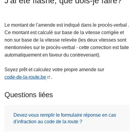
J'ai été flashé, que dois-je faire?
c
i
p
Le montant de l'amende est indiqué dans le procès-verbal .
a
Ce montant est calculé sur base de la vitesse corrigée et
l
non sur base de la vitesse relevée (les deux vitesses sont
mentionnées sur le procès-verbal - cette correction est faite
automatiquement en faveur du contrevenant).
Soyez prêt et calculez votre propre amende sur
code-de-la-route.be
.
Questions liées
Devez-vous remplir le formulaire réponse en cas
d'infraction au code de la route ?