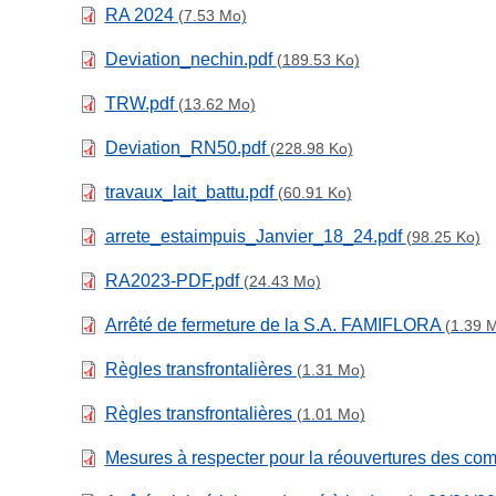
RA 2024
(7.53 Mo)
Deviation_nechin.pdf
(189.53 Ko)
TRW.pdf
(13.62 Mo)
Deviation_RN50.pdf
(228.98 Ko)
travaux_lait_battu.pdf
(60.91 Ko)
arrete_estaimpuis_Janvier_18_24.pdf
(98.25 Ko)
RA2023-PDF.pdf
(24.43 Mo)
Arrêté de fermeture de la S.A. FAMIFLORA
(1.39 
Règles transfrontalières
(1.31 Mo)
Règles transfrontalières
(1.01 Mo)
Mesures à respecter pour la réouvertures des c