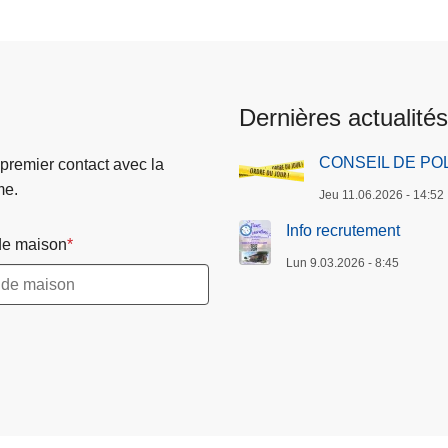
c
s
o
u
u
i
r
v
Dernières actualités
a
a
n
n
CONSEIL DE POL
 premier contact avec la
t
t
me.
Jeu 11.06.2026 - 14:52
e
e
Info recrutement
e maison
Lun 9.03.2026 - 8:45