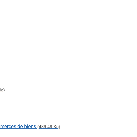
Mo)
ommerces de biens
(489.49 Ko)