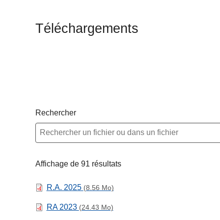
c
i
Téléchargements
p
a
l
Rechercher
Affichage de 91 résultats
R.A. 2025
(8.56 Mo)
RA 2023
(24.43 Mo)