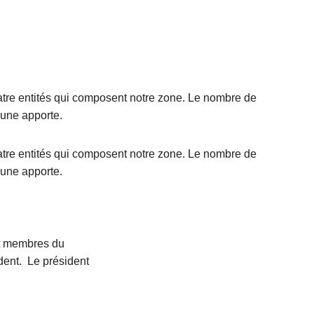
tre entités qui composent notre zone. Le nombre de
mune apporte.
L
tre entités qui composent notre zone. Le nombre de
ir
mune apporte.
e
l
L
a
ir
s
e
t membres du
u
l
L
dent. Le président
it
a
ir
e
s
e
à
u
l