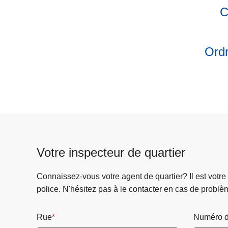
annuelles
menu
C
Nos
de
Liens...
Documents
utiles
Ordr
Votre inspecteur de quartier
Connaissez-vous votre agent de quartier? Il est votre
police. N'hésitez pas à le contacter en cas de problè
Rue
Numéro d