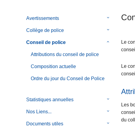
c
i
Con
Avertissements
le
p
sous-
a
Collège de police
le
menu
l
sous-
de
Le con
Conseil de police
le
menu
Avertissemen
consei
sous-
de
Attributions du conseil de police
menu
Collège
de
Le con
Composition actuelle
de
Conseil
consei
police
Ordre du jour du Conseil de Police
de
police
Attr
Statistiques annuelles
le
Les b
sous-
Nos Liens...
le
consei
menu
sous-
du col
de
Documents utiles
le
menu
Statistiques
sous-
de