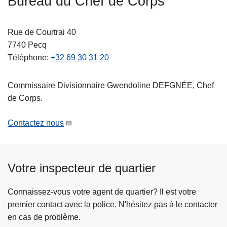
Bureau du Chef de Corps
c
i
Rue de Courtrai 40
p
7740
Pecq
a
Téléphone
+32 69 30 31 20
l
Commissaire Divisionnaire Gwendoline DEFGNÉE, Chef
de Corps.
Contactez nous
Votre inspecteur de quartier
Connaissez-vous votre agent de quartier? Il est votre
premier contact avec la police. N'hésitez pas à le contacter
en cas de problème.