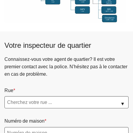
è
p
g
s
e
e
t
C
Votre inspecteur de quartier
o
n
Connaissez-vous votre agent de quartier? Il est votre
s
premier contact avec la police. N'hésitez pas à le contacter
e
en cas de problème.
i
l
d
Rue
e
▼
P
o
l
Numéro de maison
i