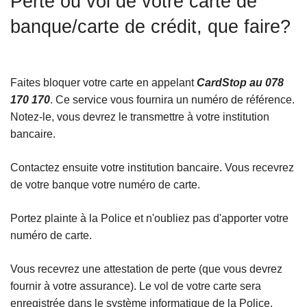
Perte ou vol de votre carte de
c
banque/carte de crédit, que faire?
i
p
a
l
Faites bloquer votre carte en appelant
CardStop au 078
170 170
. Ce service vous fournira un numéro de référence.
Notez-le, vous devrez le transmettre à votre institution
bancaire.
Contactez ensuite votre institution bancaire. Vous recevrez
de votre banque votre numéro de carte.
Portez plainte à la Police et n'oubliez pas d'apporter votre
numéro de carte.
Vous recevrez une attestation de perte (que vous devrez
fournir à votre assurance). Le vol de votre carte sera
enregistrée dans le système informatique de la Police.