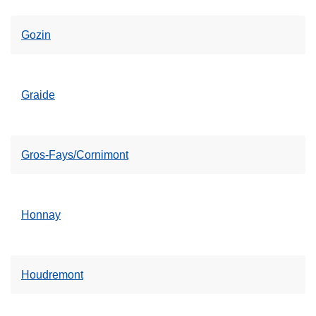
Gozin
Graide
Gros-Fays/Cornimont
Honnay
Houdremont