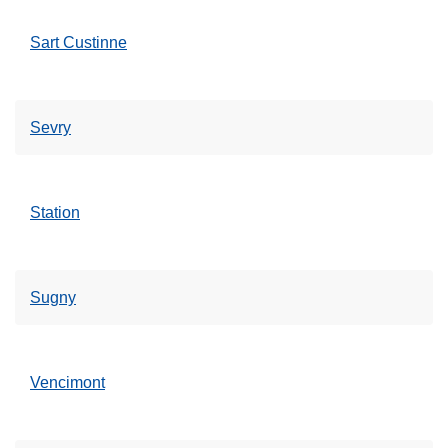
Sart Custinne
Sevry
Station
Sugny
Vencimont