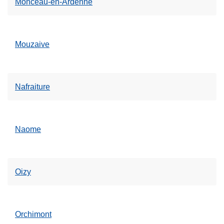
Monceau-en-Ardenne
Mouzaive
Nafraiture
Naome
Oizy
Orchimont