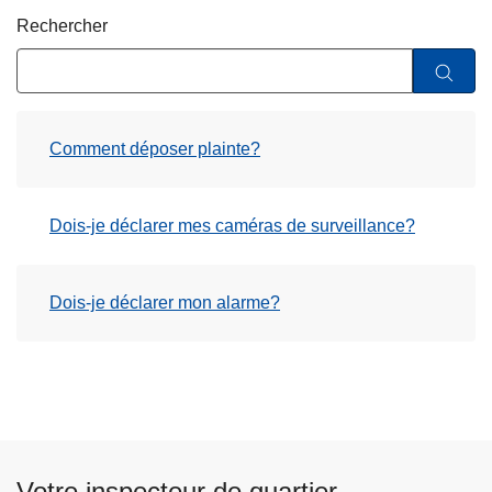
c
Rechercher
i
p
a
l
Comment déposer plainte?
Dois-je déclarer mes caméras de surveillance?
Dois-je déclarer mon alarme?
Votre inspecteur de quartier