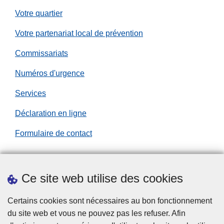
z
e
o
Votre quartier
l
u
e
r
Votre partenariat local de prévention
z
l
Commissariats
e
s
Numéros d'urgence
f
Services
e
s
Déclaration en ligne
t
i
Formulaire de contact
v
a
l
Ce site web utilise des cookies
Téléchargements
i
e
Presse
Certains cookies sont nécessaires au bon fonctionnement
r
du site web et vous ne pouvez pas les refuser. Afin
s