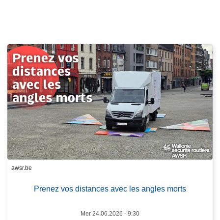
s
u
it
e
à
p
r
o
p
o
s
P
L
r
ir
e
awsr.be
e
n
l
Prenez vos distances avec les angles morts
e
a
z
s
Mer 24.06.2026 - 9:30
v