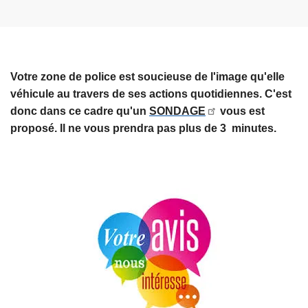
e
s
p
i
n
o
o
d
s
n
r
S
s
e
u
Votre zone de police est soucieuse de l'image qu'elle
r
r
véhicule au travers de ses actions quotidiennes. C'est
e
v
donc dans ce cadre qu'un
SONDAGE
vous est
n
e
proposé. Il ne vous prendra pas plus de 3 minutes.
d
i
e
l
z
l
-
a
v
n
o
c
u
e
s
h
a
b