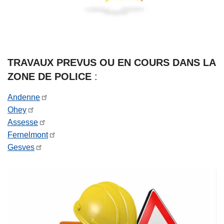
i
t
a
t
i
TRAVAUX PREVUS OU EN COURS DANS LA
o
ZONE DE POLICE
:
n
Andenne
Ohey
Assesse
Fernelmont
Gesves