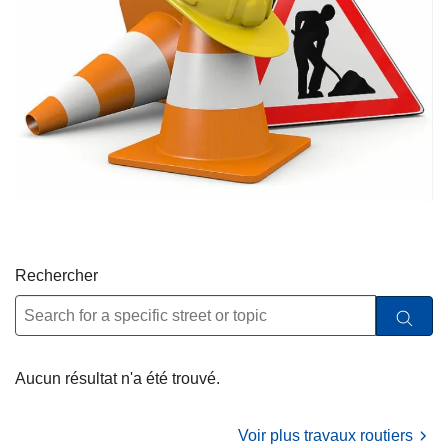
Rechercher
L
ir
Aucun résultat n'a été trouvé.
e
l
Voir plus travaux routiers
a