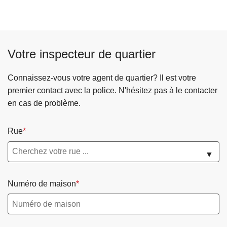
r
o
p
o
Votre inspecteur de quartier
s
S
Connaissez-vous votre agent de quartier? Il est votre
e
premier contact avec la police. N'hésitez pas à le contacter
r
en cas de problème.
v
i
Rue
c
e
▼
a
r
Numéro de maison
m
e
s