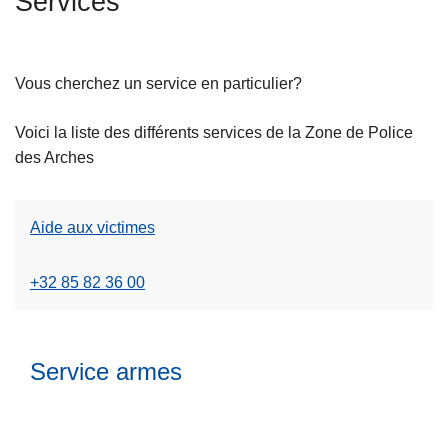
Services
c
i
p
Vous cherchez un service en particulier?
a
l
Voici la liste des différents services de la Zone de Police
des Arches
L
ir
Aide aux victimes
e
l
+32 85 82 36 00
a
s
u
Service armes
it
e
à
p