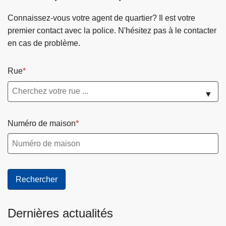
n
e
i
L
Z
Connaissez-vous votre agent de quartier? Il est votre
P
v
e
o
premier contact avec la police. N'hésitez pas à le contacter
o
e
s
n
en cas de problème.
l
(
a
a
i
R
r
l
c
Rue
G
r
d
e
P
ê
e
▼
A
t
s
)
é
é
Numéro de maison
s
c
e
u
t
r
o
i
r
t
d
é
o
Dernières actualités
n