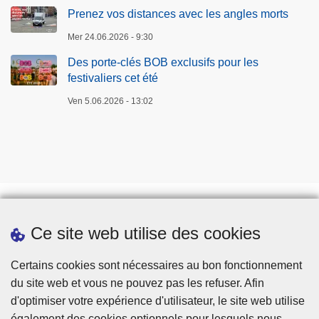
n
Prenez vos distances avec les angles morts
a
n
Mer 24.06.2026 - 9:30
c
Des porte-clés BOB exclusifs pour les
e
festivaliers cet été
s
Ven 5.06.2026 - 13:02
d
e
p
o
l
i
c
Ce site web utilise des cookies
e
Téléchargements
Presse
Certains cookies sont nécessaires au bon fonctionnement
du site web et vous ne pouvez pas les refuser. Afin
d'optimiser votre expérience d'utilisateur, le site web utilise
également des cookies optionnels pour lesquels nous