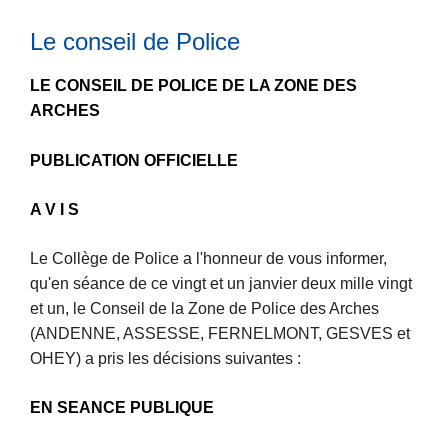
p
n
s
r
e
Le conseil de Police
R
o
d
è
p
e
LE CONSEIL DE POLICE DE LA ZONE DES
g
o
P
ARCHES
l
s
o
e
L
l
PUBLICATION OFFICIELLE
m
e
i
e
c
c
A V I S
n
o
e
t
l
d
L
Le Collège de Police a l'honneur de vous informer,
G
l
e
ir
qu'en séance de ce vingt et un janvier deux mille vingt
é
è
s
e
et un, le Conseil de la Zone de Police des Arches
n
g
A
l
(ANDENNE, ASSESSE, FERNELMONT, GESVES et
é
e
r
a
OHEY) a pris les décisions suivantes :
r
d
c
L
s
a
e
h
ir
EN SEANCE PUBLIQUE
u
l
P
e
e
it
d