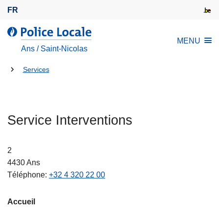
A
FR
l
l
l
MENU
e
a
Ans / Saint-Nicolas
r
P
a
Tu
o
Services
u
l
es
c
i
là:
o
c
n
Service Interventions
e
t
L
e
o
2
n
c
4430
Ans
u
a
Téléphone
+32 4 320 22 00
p
l
r
e
i
Accueil
n