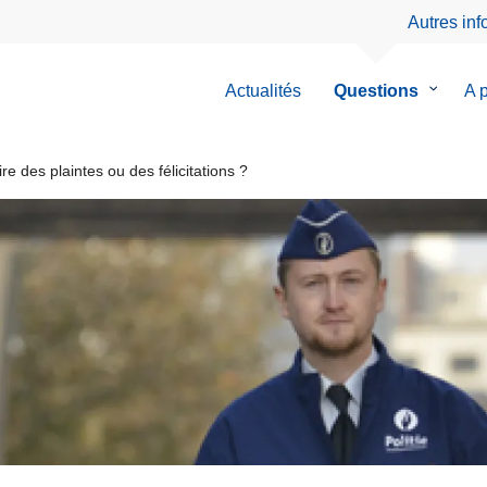
Autres in
Actualités
Questions
le
A 
sous-
menu
de
 des plaintes ou des félicitations ?
Questio