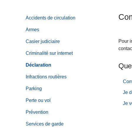
c
i
Com
Accidents de circulation
p
a
Armes
l
Pour i
Casier judiciaire
contac
Criminalité sur internet
Ques
Déclaration
Infractions routières
Comm
Parking
Je 
Perte ou vol
Je v
Prévention
Services de garde