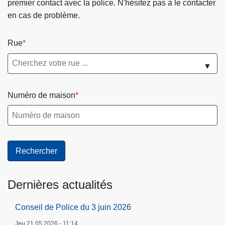
premier contact avec la police. N'hésitez pas à le contacter
e
e
en cas de problème.
l
J
o
u
Rue
c
p
a
r
▼
l
e
d
l
Numéro de maison
e
l
V
e
i
s
é
Dernières actualités
Conseil de Police du 3 juin 2026
Jeu 21.05.2026 - 11:14