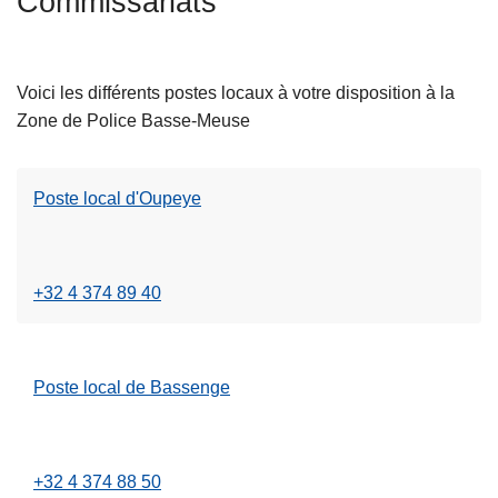
Commissariats
L
c
ir
i
e
p
Voici les différents postes locaux à votre disposition à la
l
a
Zone de Police Basse-Meuse
a
l
s
u
Poste local d'Oupeye
L
it
ir
e
e
à
l
p
+32 4 374 89 40
a
r
s
o
u
p
Poste local de Bassenge
L
it
o
ir
e
s
e
à
P
l
p
o
+32 4 374 88 50