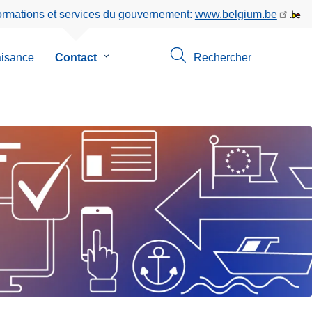
formations et services du gouvernement:
www.belgium.be
aisance
Contact
le
Rechercher
sous-
menu
de
Contact