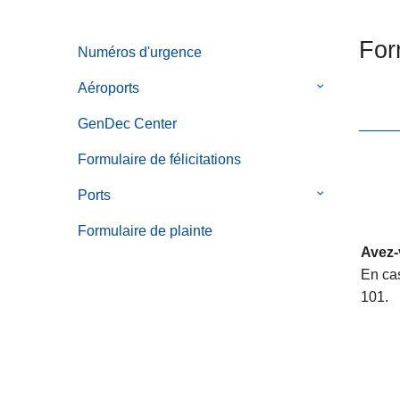
n
c
t
i
For
Numéros d'urgence
i
p
è
a
Aéroports
le
r
l
sous-
e
GenDec Center
menu
de
Formulaire de félicitations
Aéroports
Ports
le
sous-
Formulaire de plainte
menu
Avez-
de
En cas
Ports
101.