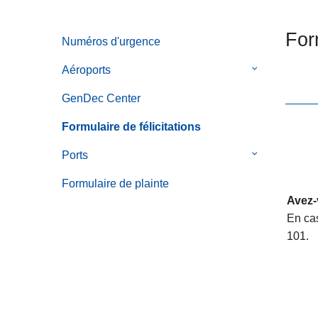
n
c
t
i
For
Numéros d'urgence
i
p
è
a
Aéroports
le
r
l
sous-
e
GenDec Center
menu
de
Formulaire de félicitations
Aéroports
Ports
le
sous-
Formulaire de plainte
menu
Avez-
de
En cas
Ports
101.