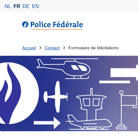
A
NL
FR
DE
EN
l
l
l
e
'
r
i
a
Tu
n
Accueil
Contact
Formulaire de félicitations
u
s
es
c
p
o
là:
e
n
c
t
t
e
i
n
o
u
n
p
f
r
r
i
o
n