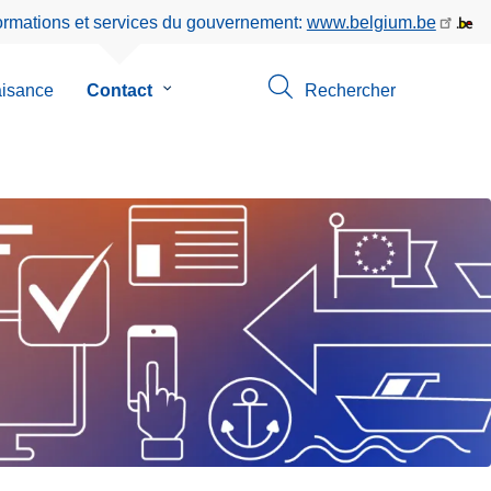
formations et services du gouvernement:
www.belgium.be
aisance
Contact
le
Rechercher
sous-
menu
de
Contact