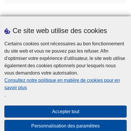
Téléchargements
Ce site web utilise des cookies
Certains cookies sont nécessaires au bon fonctionnement
du site web et vous ne pouvez pas les refuser. Afin
d'optimiser votre expérience d'utilisateur, le site web utilise
Disclaimer
également des cookies optionnels pour lesquels nous
Cookies
vous demandons votre autorisation.
Consultez notre politique en matière de cookies pour en
Privacy
savoir plus
Accessibilité
.
© 2026 Police.be
Accepter tout
"Vers une politique de sécurité intérieure plus intégrée
Personnalisation des paramètres
grâce au Fonds pour la sécurité intérieure"