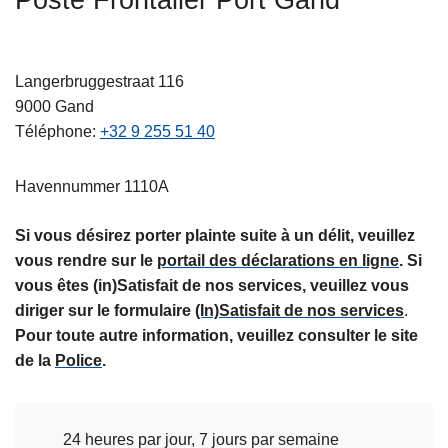
Poste Frontalier Port Gand
n
c
t
i
i
p
Langerbruggestraat 116
è
a
9000
Gand
r
l
Téléphone
+32 9 255 51 40
e
Havennummer 1110A
Si vous désirez porter plainte suite à un délit, veuillez
vous rendre sur le
portail des déclarations en ligne
. Si
vous êtes (in)Satisfait de nos services, veuillez vous
diriger sur le formulaire
(In)Satisfait de nos services
.
Pour toute autre information, veuillez consulter le site
de la
Police
.
24 heures par jour, 7 jours par semaine