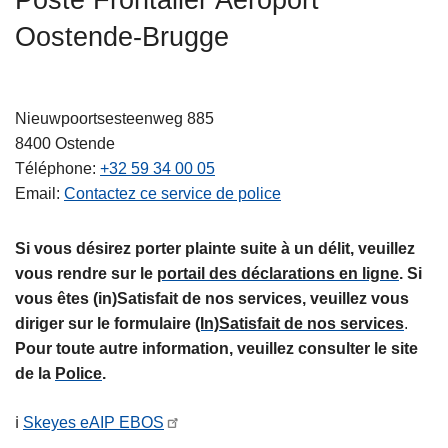
Poste Frontalier Aéroport
n
c
Oostende-Brugge
t
i
i
p
è
a
r
l
Nieuwpoortsesteenweg 885
e
8400
Ostende
Téléphone
+32 59 34 00 05
Email
Contactez ce service de police
Si vous désirez porter plainte suite à un délit, veuillez
vous rendre sur le
portail des déclarations en ligne
. Si
vous êtes (in)Satisfait de nos services, veuillez vous
diriger sur le formulaire
(In)Satisfait de nos services
.
Pour toute autre information, veuillez consulter le site
de la
Police
.
ℹ️
Skeyes eAIP EBOS