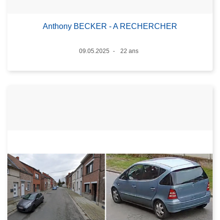
Anthony BECKER - A RECHERCHER
Date
09.05.2025
22 ans
Âge