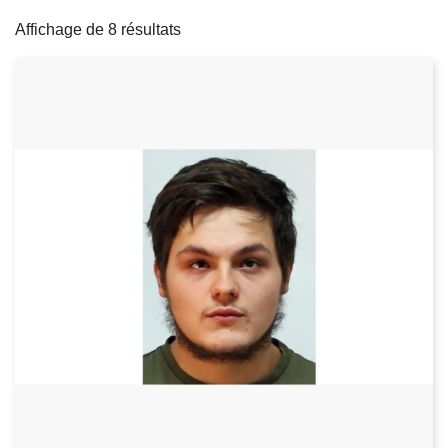
filters
c
Affichage de 8 résultats
i
p
a
l