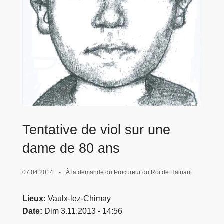
c
i
p
a
l
Tentative de viol sur une
dame de 80 ans
07.04.2014
À la demande du Procureur du Roi de Hainaut
Lieux
Vaulx-lez-Chimay
Date
Dim 3.11.2013 - 14:56