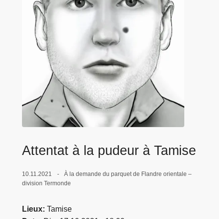
c
i
p
a
l
Attentat à la pudeur à Tamise
10.11.2021
À la demande du parquet de Flandre orientale –
division Termonde
Lieux
Tamise