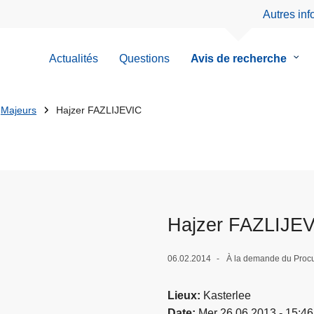
Autres in
Actualités
Questions
Avis de recherche
le
sous
men
de
Majeurs
Hajzer FAZLIJEVIC
Avis
de
rech
Hajzer FAZLIJE
06.02.2014
À la demande du Procu
Lieux
Kasterlee
Date
Mer 26.06.2013 - 15:46