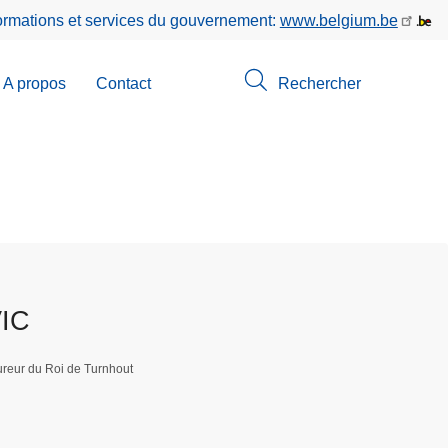
formations et services du gouvernement:
www.belgium.be
A propos
Contact
Rechercher
-
u
erche
VIC
reur du Roi de Turnhout