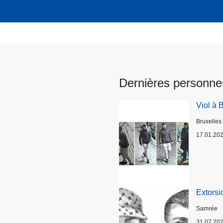
Dernières personne
Viol à 
Lieux
Bruxelles
17.01.20
Extorsi
Lieux
Samrée
31.07.20